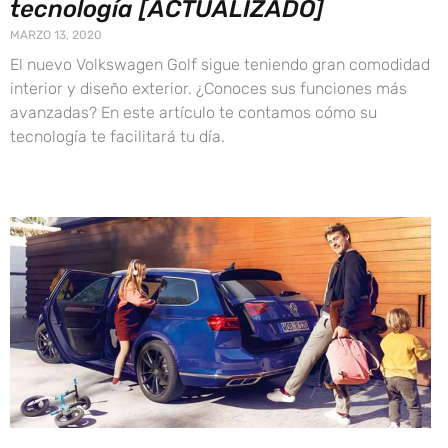
tecnología [ACTUALIZADO]
MARZO 13, 2020
El nuevo Volkswagen Golf sigue teniendo gran comodidad
interior y diseño exterior. ¿Conoces sus funciones más
avanzadas? En este artículo te contamos cómo su
tecnología te facilitará tu día.