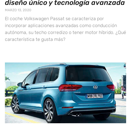
diseño único y tecnología avanzada
MARZO 13, 2020
El coche Volkswagen Passat se caracteriza por
incorporar aplicaciones avanzadas como conducción
autónoma, su techo corredizo o tener motor híbrido. ¿Qué
característica te gusta más?