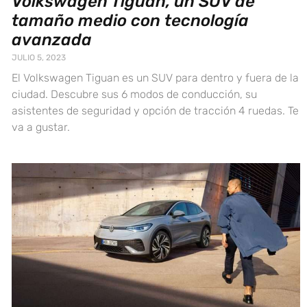
Volkswagen Tiguan, un SUV de
tamaño medio con tecnología
avanzada
JULIO 5, 2023
El Volkswagen Tiguan es un SUV para dentro y fuera de la
ciudad. Descubre sus 6 modos de conducción, su
asistentes de seguridad y opción de tracción 4 ruedas. Te
va a gustar.