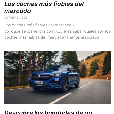
Los coches más fiables del
mercado
OCTUBRE 1, 2021
Los coches más fiables del mercado ⋆
conducelaexperiencia.com ¿Quieres saber cuáles son los
coches más fiables del mercado? Hemos elaborado
Descubre las bondades de un