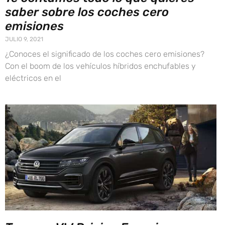
saber sobre los coches cero
emisiones
JULIO 9, 2021
¿Conoces el significado de los coches cero emisiones?
Con el boom de los vehículos híbridos enchufables y
eléctricos en el