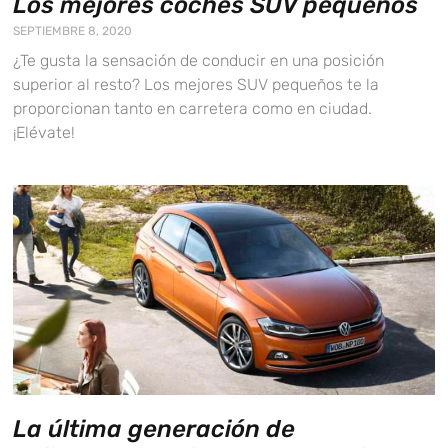
Los mejores coches SUV pequeños
SEPTIEMBRE 8, 2020
¿Te gusta la sensación de conducir en una posición
superior al resto? Los mejores SUV pequeños te la
proporcionan tanto en carretera como en ciudad.
¡Elévate!
La última generación de