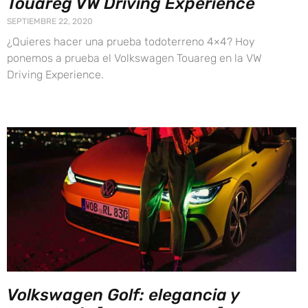
Touareg VW Driving Experience
SEPTIEMBRE 22, 2020
¿Quieres hacer una prueba todoterreno 4×4? Hoy
ponemos a prueba el Volkswagen Touareg en la VW
Driving Experience.
Volkswagen Golf: elegancia y