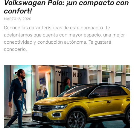
Volkswagen Polo: ¡un compacto con
confort!
MARZO 13, 2020
Conoce las características de este compacto. Te
adelantamos que cuenta con mayor espacio, una mejor
conectividad y conducción autónoma. Te gustará
conocerlo.