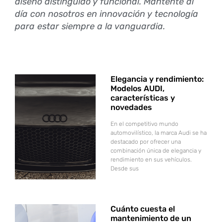
diseño distinguido y funcional. Mantente al
día con nosotros en innovación y tecnología
para estar siempre a la vanguardia.
Elegancia y rendimiento:
Modelos AUDI,
características y
novedades
En el competitivo mundo
automovilístico, la marca Audi se ha
destacado por ofrecer una
combinación única de elegancia y
rendimiento en sus vehículos.
Desde sus
Cuánto cuesta el
mantenimiento de un