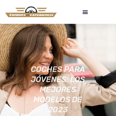
COCHES PARA
JÓVENES: LOS
MEJORES
MODELOS DE
2023
[ACTUALIZADA]