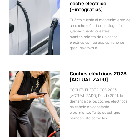
coche eléctrico
(+infografías)
Cuánto cuesta el mantenimiento de
un coche eléctrico (+infografías)
¿Sabes cuánto cuesta el
mantenimiento de un coche
eléctrico comparado con uno de
gasolina? ¿Vas a
Coches eléctricos 2023
[ACTUALIZADO]
COCHES ELÉCTRICOS 2023
[ACTUALIZADO] Desde 2021, la
demanda de los coches eléctricos
ha estado en constante
crecimiento. Tanto es así, que
hemos visto cómo las