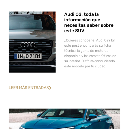
Audi Q2, toda la
información que
necesitas saber sobre
este SUV
¿Quieres conocer el Audi Q2? En
este post encontrarás su ficha
técnica, la gama de motores
disponible y las características de
su interior. Disfruta conduciendo
este modelo por tu ciudad.
LEER MÁS ENTRADAS