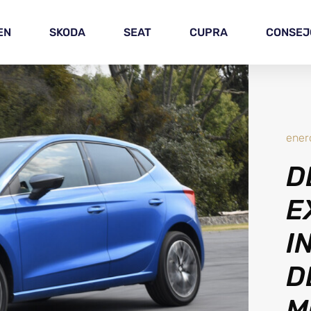
EN
SKODA
SEAT
CUPRA
CONSEJ
ener
D
E
I
D
M