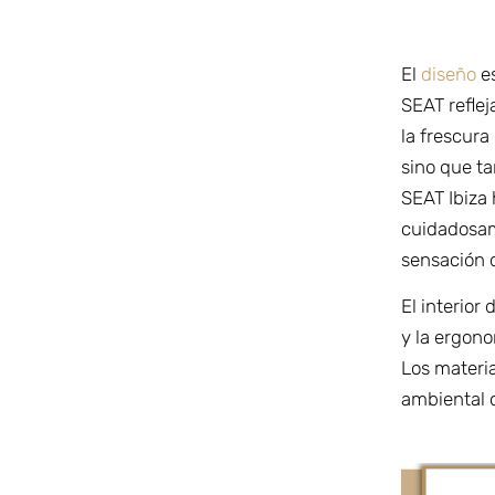
El
diseño
e
SEAT reflej
la frescura
sino que t
SEAT Ibiza 
cuidadosam
sensación d
El interior
y la ergon
Los materia
ambiental 