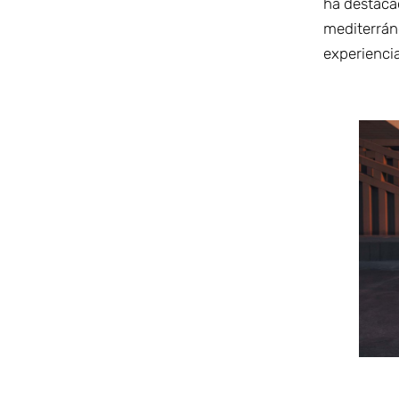
ha destacad
mediterrán
experienci