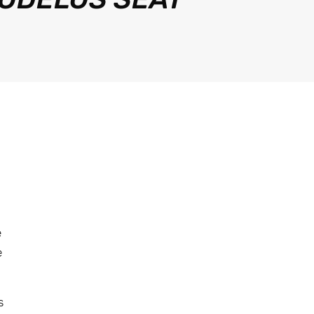
e
e
s