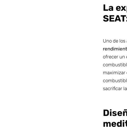
La ex
SEAT:
Uno de los
rendimiento
ofrecer un 
combustibl
maximizar 
combustibl
sacrificar l
Diseñ
medi