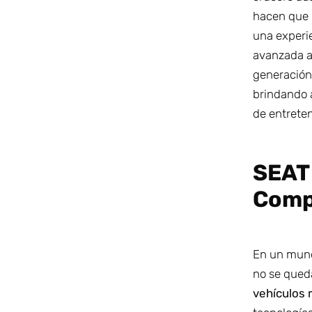
hacen que 
una experi
avanzada a
generación
brindando 
de entrete
SEAT 
Comp
En un mund
no se qued
vehículos