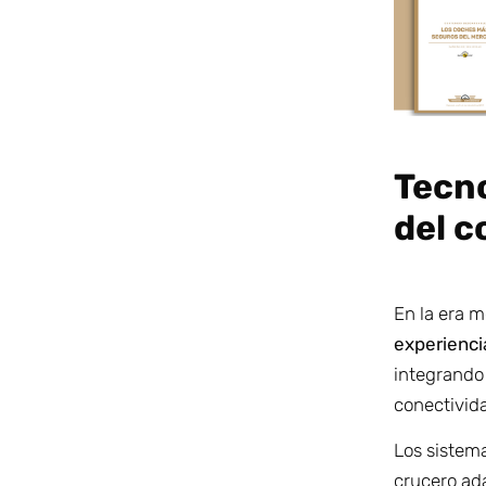
Tecno
del 
En la era 
experienci
integrando 
conectivida
Los sistema
crucero ada