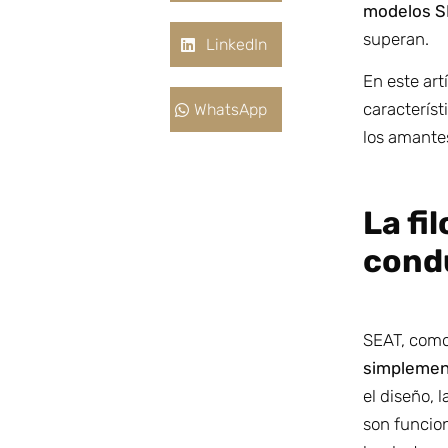
modelos 
superan.
LinkedIn
En este ar
característ
WhatsApp
los amante
La fi
cond
SEAT, com
simplemen
el diseño, 
son funcio