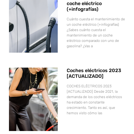
coche eléctrico
(+infografías)
Cuánto cuesta el mantenimiento de
un coche eléctrico (+infografías)
¿Sabes cuánto cuesta el
mantenimiento de un coche
eléctrico comparado con uno de
gasolina? ¿Vas a
Coches eléctricos 2023
[ACTUALIZADO]
COCHES ELÉCTRICOS 2023
[ACTUALIZADO] Desde 2021, la
demanda de los coches eléctricos
ha estado en constante
crecimiento. Tanto es así, que
hemos visto cómo las