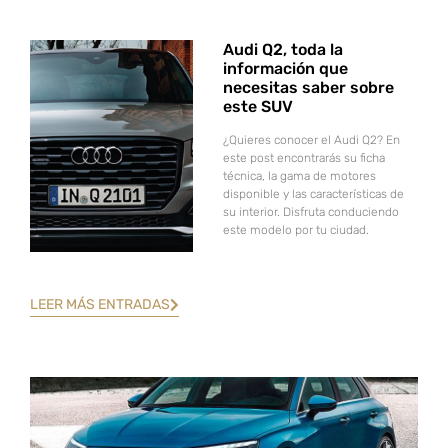
Audi Q2, toda la
información que
necesitas saber sobre
este SUV
¿Quieres conocer el Audi Q2? En
este post encontrarás su ficha
técnica, la gama de motores
disponible y las características de
su interior. Disfruta conduciendo
este modelo por tu ciudad.
LEER MÁS ENTRADAS