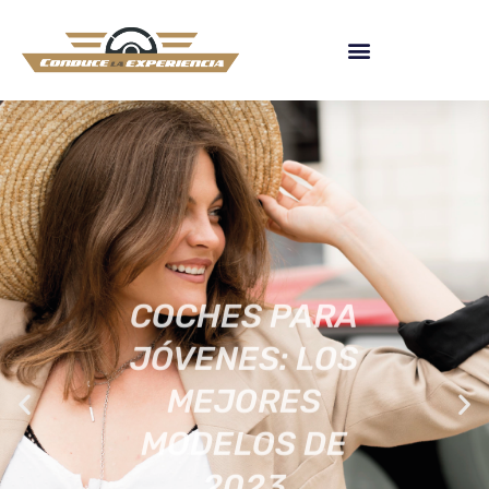
COCHES PARA
JÓVENES: LOS
MEJORES
MODELOS DE
2023
[ACTUALIZADA]