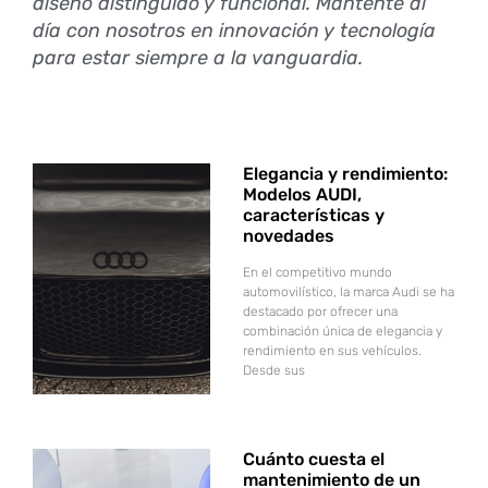
diseño distinguido y funcional. Mantente al
día con nosotros en innovación y tecnología
para estar siempre a la vanguardia.
Elegancia y rendimiento:
Modelos AUDI,
características y
novedades
En el competitivo mundo
automovilístico, la marca Audi se ha
destacado por ofrecer una
combinación única de elegancia y
rendimiento en sus vehículos.
Desde sus
Cuánto cuesta el
mantenimiento de un