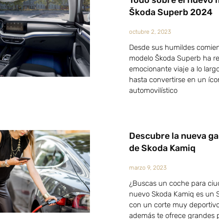
Todo sobre el nuevo
Škoda Superb 2024
octubre 2, 2023
Desde sus humildes comien
modelo Škoda Superb ha re
emocionante viaje a lo larg
hasta convertirse en un íc
automovilístico
Descubre la nueva g
de Skoda Kamiq
marzo 9, 2023
¿Buscas un coche para ciu
nuevo Skoda Kamiq es un 
con un corte muy deportiv
además te ofrece grandes p