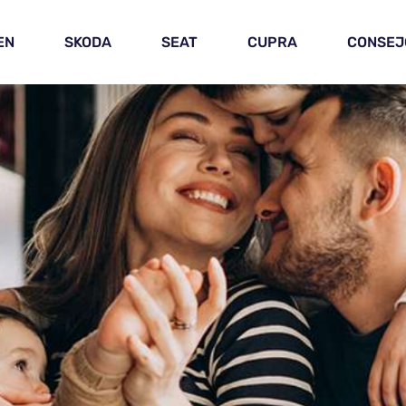
EN
SKODA
SEAT
CUPRA
CONSEJ
ES PARA JÓVENES
RES MODELOS DE
[ACTUALIZADA]