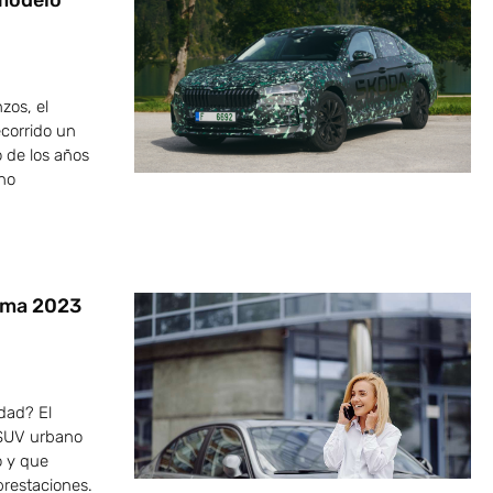
 modelo
zos, el
corrido un
o de los años
ono
ama 2023
dad? El
SUV urbano
o y que
restaciones.