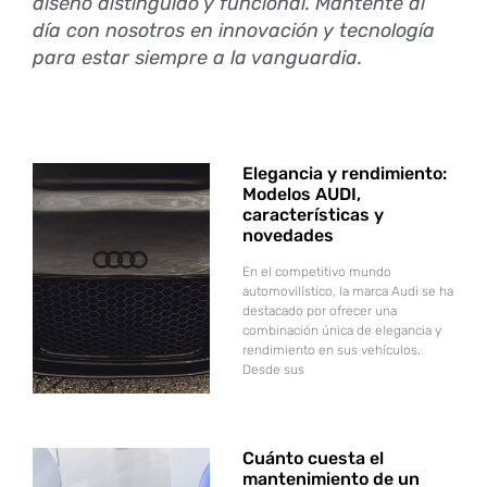
diseño distinguido y funcional. Mantente al
día con nosotros en innovación y tecnología
para estar siempre a la vanguardia.
Elegancia y rendimiento:
Modelos AUDI,
características y
novedades
En el competitivo mundo
automovilístico, la marca Audi se ha
destacado por ofrecer una
combinación única de elegancia y
rendimiento en sus vehículos.
Desde sus
Cuánto cuesta el
mantenimiento de un