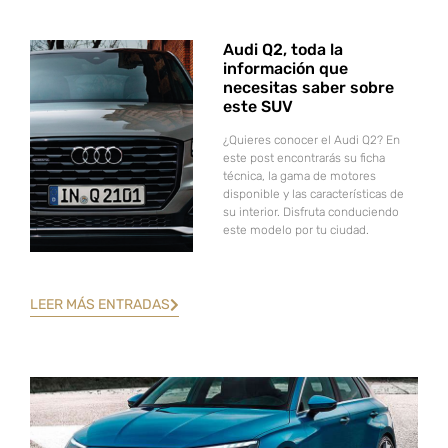
Audi Q2, toda la
información que
necesitas saber sobre
este SUV
¿Quieres conocer el Audi Q2? En
este post encontrarás su ficha
técnica, la gama de motores
disponible y las características de
su interior. Disfruta conduciendo
este modelo por tu ciudad.
LEER MÁS ENTRADAS