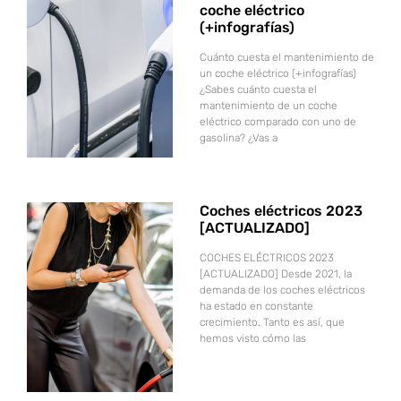
coche eléctrico
(+infografías)
Cuánto cuesta el mantenimiento de
un coche eléctrico (+infografías)
¿Sabes cuánto cuesta el
mantenimiento de un coche
eléctrico comparado con uno de
gasolina? ¿Vas a
Coches eléctricos 2023
[ACTUALIZADO]
COCHES ELÉCTRICOS 2023
[ACTUALIZADO] Desde 2021, la
demanda de los coches eléctricos
ha estado en constante
crecimiento. Tanto es así, que
hemos visto cómo las