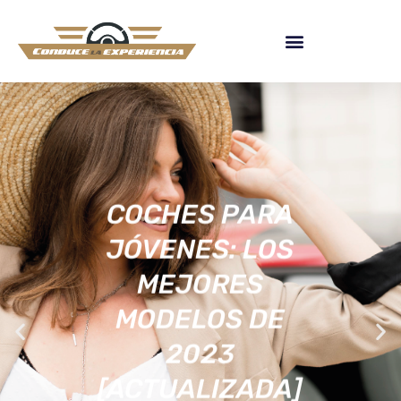
COCHES PARA
JÓVENES: LOS
MEJORES
MODELOS DE
2023
[ACTUALIZADA]