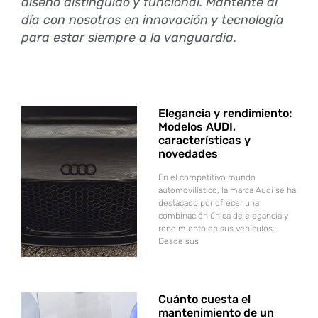
diseño distinguido y funcional. Mantente al
día con nosotros en innovación y tecnología
para estar siempre a la vanguardia.
Elegancia y rendimiento:
Modelos AUDI,
características y
novedades
En el competitivo mundo
automovilístico, la marca Audi se ha
destacado por ofrecer una
combinación única de elegancia y
rendimiento en sus vehículos.
Desde sus
Cuánto cuesta el
mantenimiento de un