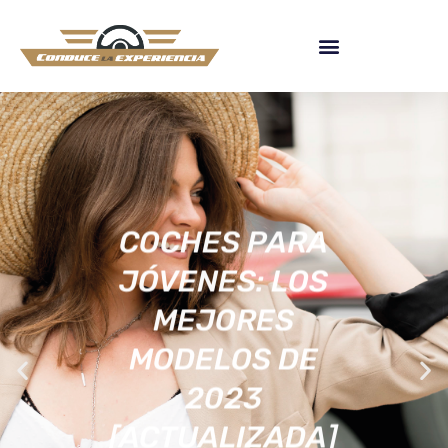
COCHES PARA
JÓVENES: LOS
MEJORES
MODELOS DE
2023
[ACTUALIZADA]