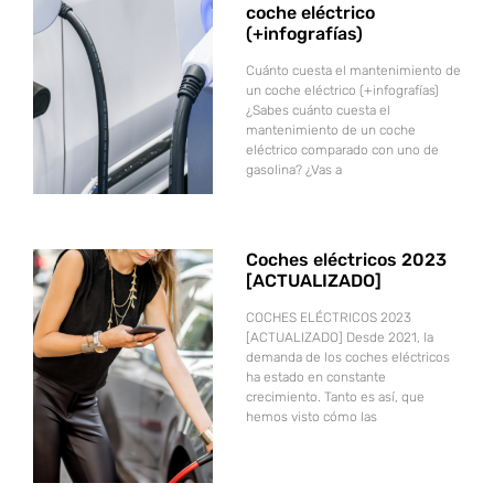
coche eléctrico
(+infografías)
Cuánto cuesta el mantenimiento de
un coche eléctrico (+infografías)
¿Sabes cuánto cuesta el
mantenimiento de un coche
eléctrico comparado con uno de
gasolina? ¿Vas a
Coches eléctricos 2023
[ACTUALIZADO]
COCHES ELÉCTRICOS 2023
[ACTUALIZADO] Desde 2021, la
demanda de los coches eléctricos
ha estado en constante
crecimiento. Tanto es así, que
hemos visto cómo las