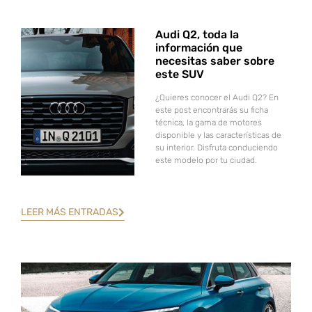
Audi Q2, toda la
información que
necesitas saber sobre
este SUV
¿Quieres conocer el Audi Q2? En
este post encontrarás su ficha
técnica, la gama de motores
disponible y las características de
su interior. Disfruta conduciendo
este modelo por tu ciudad.
LEER MÁS ENTRADAS