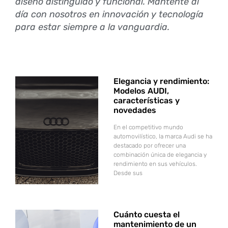
diseño distinguido y funcional. Mantente al
día con nosotros en innovación y tecnología
para estar siempre a la vanguardia.
Elegancia y rendimiento:
Modelos AUDI,
características y
novedades
En el competitivo mundo
automovilístico, la marca Audi se ha
destacado por ofrecer una
combinación única de elegancia y
rendimiento en sus vehículos.
Desde sus
Cuánto cuesta el
mantenimiento de un