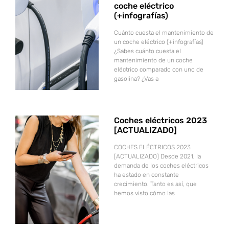
coche eléctrico
(+infografías)
Cuánto cuesta el mantenimiento de
un coche eléctrico (+infografías)
¿Sabes cuánto cuesta el
mantenimiento de un coche
eléctrico comparado con uno de
gasolina? ¿Vas a
Coches eléctricos 2023
[ACTUALIZADO]
COCHES ELÉCTRICOS 2023
[ACTUALIZADO] Desde 2021, la
demanda de los coches eléctricos
ha estado en constante
crecimiento. Tanto es así, que
hemos visto cómo las