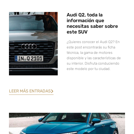
Audi Q2, toda la
información que
necesitas saber sobre
este SUV
¿Quieres conocer el Audi Q2? En
este post encontrarás su ficha
técnica, la gama de motores
disponible y las características de
su interior. Disfruta conduciendo
este modelo por tu ciudad.
LEER MÁS ENTRADAS