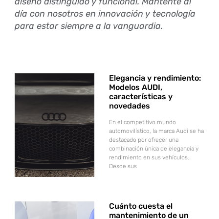
diseño distinguido y funcional. Mantente al
día con nosotros en innovación y tecnología
para estar siempre a la vanguardia.
Elegancia y rendimiento:
Modelos AUDI,
características y
novedades
En el competitivo mundo
automovilístico, la marca Audi se ha
destacado por ofrecer una
combinación única de elegancia y
rendimiento en sus vehículos.
Desde sus
Cuánto cuesta el
mantenimiento de un