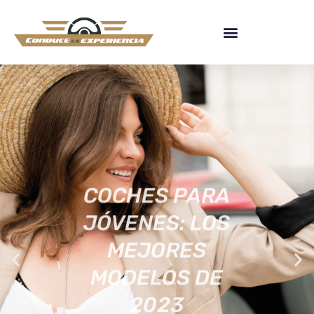
COCHES PARA
JÓVENES: LOS
MEJORES
MODELOS DE
2023
[ACTUALIZADA]