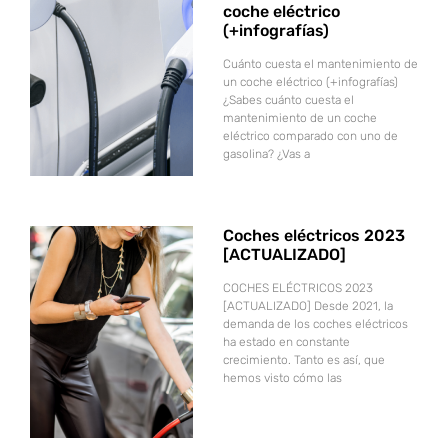
coche eléctrico
(+infografías)
Cuánto cuesta el mantenimiento de
un coche eléctrico (+infografías)
¿Sabes cuánto cuesta el
mantenimiento de un coche
eléctrico comparado con uno de
gasolina? ¿Vas a
Coches eléctricos 2023
[ACTUALIZADO]
COCHES ELÉCTRICOS 2023
[ACTUALIZADO] Desde 2021, la
demanda de los coches eléctricos
ha estado en constante
crecimiento. Tanto es así, que
hemos visto cómo las