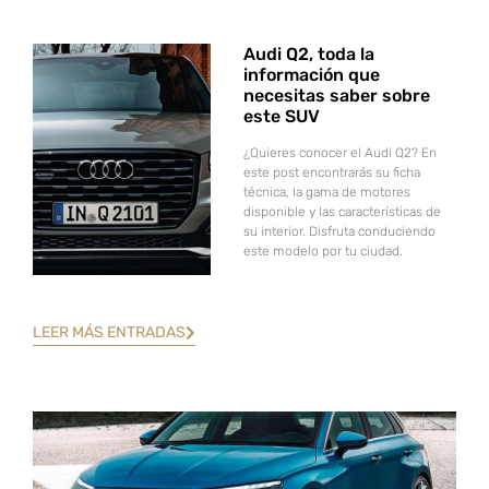
Audi Q2, toda la
información que
necesitas saber sobre
este SUV
¿Quieres conocer el Audi Q2? En
este post encontrarás su ficha
técnica, la gama de motores
disponible y las características de
su interior. Disfruta conduciendo
este modelo por tu ciudad.
LEER MÁS ENTRADAS