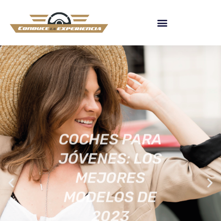
COCHES PARA
JÓVENES: LOS
MEJORES
MODELOS DE
2023
[ACTUALIZADA]