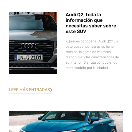
Audi Q2, toda la
información que
necesitas saber sobre
este SUV
¿Quieres conocer el Audi Q2? En
este post encontrarás su ficha
técnica, la gama de motores
disponible y las características de
su interior. Disfruta conduciendo
este modelo por tu ciudad.
LEER MÁS ENTRADAS