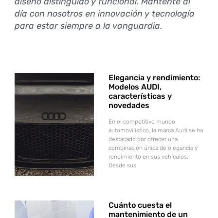
diseño distinguido y funcional. Mantente al
día con nosotros en innovación y tecnología
para estar siempre a la vanguardia.
Elegancia y rendimiento:
Modelos AUDI,
características y
novedades
En el competitivo mundo
automovilístico, la marca Audi se ha
destacado por ofrecer una
combinación única de elegancia y
rendimiento en sus vehículos.
Desde sus
Cuánto cuesta el
mantenimiento de un