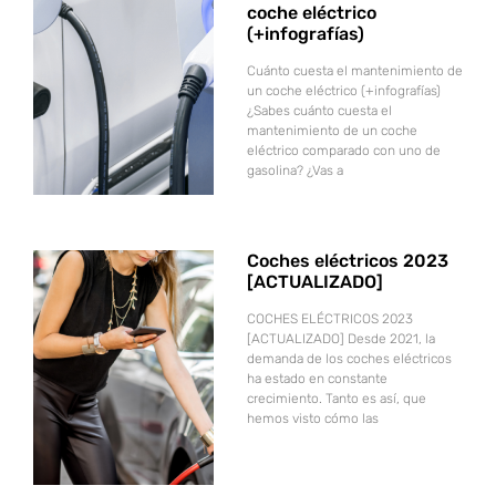
coche eléctrico
(+infografías)
Cuánto cuesta el mantenimiento de
un coche eléctrico (+infografías)
¿Sabes cuánto cuesta el
mantenimiento de un coche
eléctrico comparado con uno de
gasolina? ¿Vas a
Coches eléctricos 2023
[ACTUALIZADO]
COCHES ELÉCTRICOS 2023
[ACTUALIZADO] Desde 2021, la
demanda de los coches eléctricos
ha estado en constante
crecimiento. Tanto es así, que
hemos visto cómo las