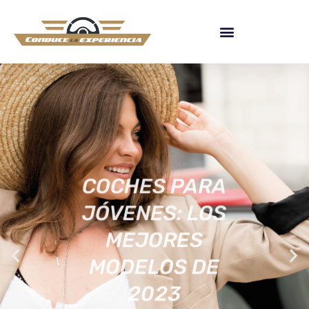
COCHES PARA
JÓVENES: LOS
MEJORES
MODELOS DE
2023
[ACTUALIZADA]