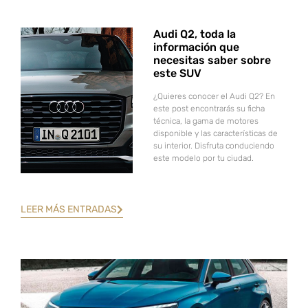
Audi Q2, toda la
información que
necesitas saber sobre
este SUV
¿Quieres conocer el Audi Q2? En
este post encontrarás su ficha
técnica, la gama de motores
disponible y las características de
su interior. Disfruta conduciendo
este modelo por tu ciudad.
LEER MÁS ENTRADAS