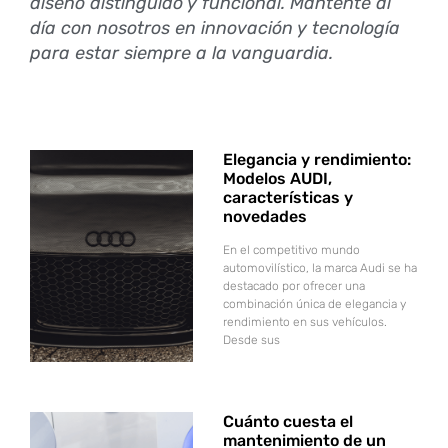
diseño distinguido y funcional. Mantente al
día con nosotros en innovación y tecnología
para estar siempre a la vanguardia.
Elegancia y rendimiento:
Modelos AUDI,
características y
novedades
En el competitivo mundo
automovilístico, la marca Audi se ha
destacado por ofrecer una
combinación única de elegancia y
rendimiento en sus vehículos.
Desde sus
Cuánto cuesta el
mantenimiento de un