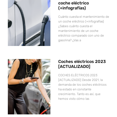
coche eléctrico
(+infografías)
Cuánto cuesta el mantenimiento de
un coche eléctrico (+infografías)
¿Sabes cuánto cuesta el
mantenimiento de un coche
eléctrico comparado con uno de
gasolina? ¿Vas a
Coches eléctricos 2023
[ACTUALIZADO]
COCHES ELÉCTRICOS 2023
[ACTUALIZADO] Desde 2021, la
demanda de los coches eléctricos
ha estado en constante
crecimiento. Tanto es así, que
hemos visto cómo las