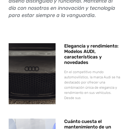
diseño distinguido y funcional. Mantente al
día con nosotros en innovación y tecnología
para estar siempre a la vanguardia.
Elegancia y rendimiento:
Modelos AUDI,
características y
novedades
En el competitivo mundo
automovilístico, la marca Audi se ha
destacado por ofrecer una
combinación única de elegancia y
rendimiento en sus vehículos.
Desde sus
Cuánto cuesta el
mantenimiento de un