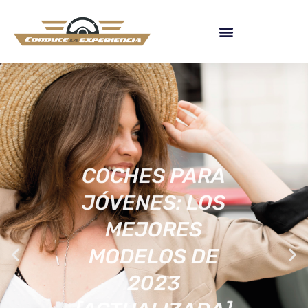
COCHES PARA
JÓVENES: LOS
MEJORES
MODELOS DE
2023
[ACTUALIZADA]