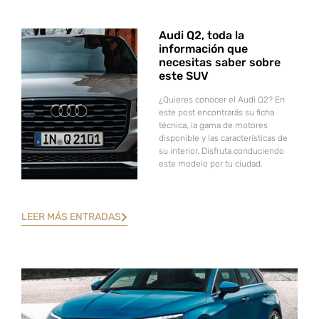
Audi Q2, toda la
información que
necesitas saber sobre
este SUV
¿Quieres conocer el Audi Q2? En
este post encontrarás su ficha
técnica, la gama de motores
disponible y las características de
su interior. Disfruta conduciendo
este modelo por tu ciudad.
LEER MÁS ENTRADAS