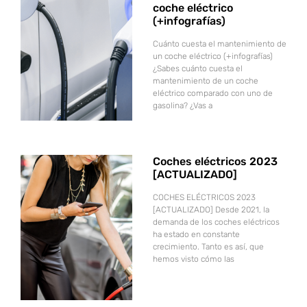
coche eléctrico
(+infografías)
Cuánto cuesta el mantenimiento de
un coche eléctrico (+infografías)
¿Sabes cuánto cuesta el
mantenimiento de un coche
eléctrico comparado con uno de
gasolina? ¿Vas a
Coches eléctricos 2023
[ACTUALIZADO]
COCHES ELÉCTRICOS 2023
[ACTUALIZADO] Desde 2021, la
demanda de los coches eléctricos
ha estado en constante
crecimiento. Tanto es así, que
hemos visto cómo las