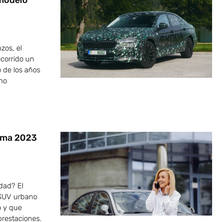
 modelo
zos, el
corrido un
o de los años
ono
ama 2023
dad? El
SUV urbano
o y que
restaciones.