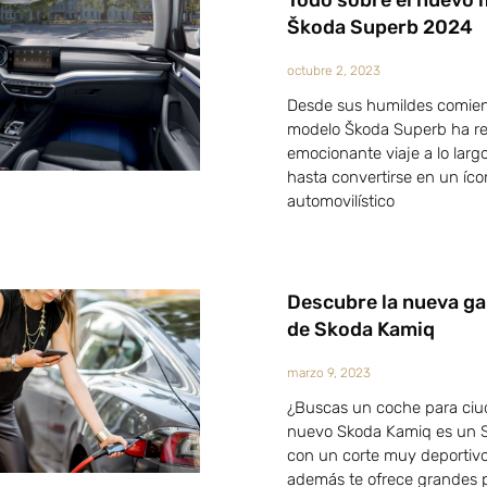
Todo sobre el nuevo
Škoda Superb 2024
octubre 2, 2023
Desde sus humildes comien
modelo Škoda Superb ha re
emocionante viaje a lo larg
hasta convertirse en un íc
automovilístico
Descubre la nueva g
de Skoda Kamiq
marzo 9, 2023
¿Buscas un coche para ciu
nuevo Skoda Kamiq es un 
con un corte muy deportiv
además te ofrece grandes p