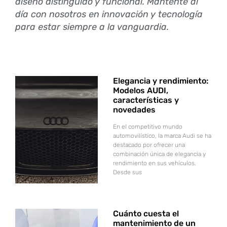
diseño distinguido y funcional. Mantente al
día con nosotros en innovación y tecnología
para estar siempre a la vanguardia.
Elegancia y rendimiento:
Modelos AUDI,
características y
novedades
En el competitivo mundo
automovilístico, la marca Audi se ha
destacado por ofrecer una
combinación única de elegancia y
rendimiento en sus vehículos.
Desde sus
Cuánto cuesta el
mantenimiento de un