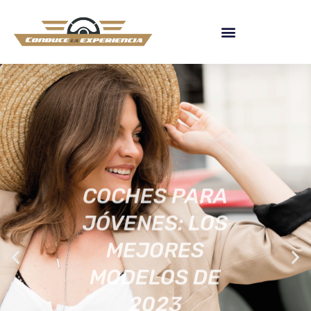
COCHES PARA
JÓVENES: LOS
MEJORES
MODELOS DE
2023
[ACTUALIZADA]