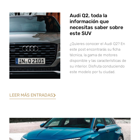
Audi Q2, toda la
información que
necesitas saber sobre
este SUV
¿Quieres conocer el Audi Q2? En
este post encontrarás su ficha
técnica, la gama de motores
disponible y las características de
su interior. Disfruta conduciendo
este modelo por tu ciudad.
LEER MÁS ENTRADAS