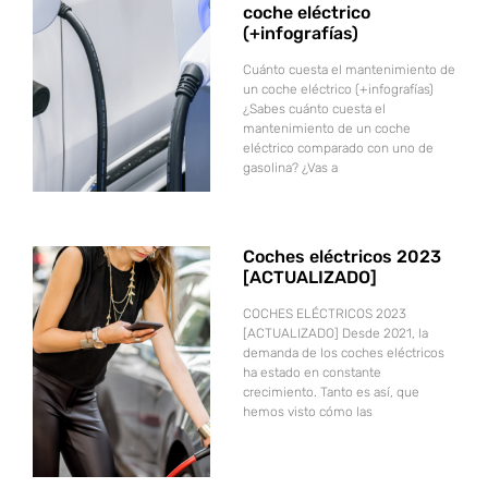
coche eléctrico
(+infografías)
Cuánto cuesta el mantenimiento de
un coche eléctrico (+infografías)
¿Sabes cuánto cuesta el
mantenimiento de un coche
eléctrico comparado con uno de
gasolina? ¿Vas a
Coches eléctricos 2023
[ACTUALIZADO]
COCHES ELÉCTRICOS 2023
[ACTUALIZADO] Desde 2021, la
demanda de los coches eléctricos
ha estado en constante
crecimiento. Tanto es así, que
hemos visto cómo las