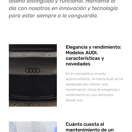
diseño distinguido y funcional. Mantente al
día con nosotros en innovación y tecnología
para estar siempre a la vanguardia.
Elegancia y rendimiento:
Modelos AUDI,
características y
novedades
En el competitivo mundo
automovilístico, la marca Audi se ha
destacado por ofrecer una
combinación única de elegancia y
rendimiento en sus vehículos.
Desde sus
Cuánto cuesta el
mantenimiento de un