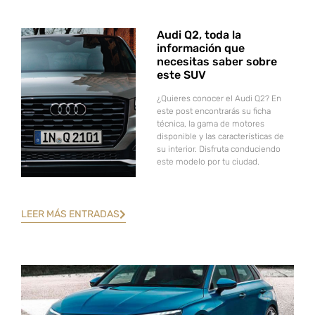
Audi Q2, toda la
información que
necesitas saber sobre
este SUV
¿Quieres conocer el Audi Q2? En
este post encontrarás su ficha
técnica, la gama de motores
disponible y las características de
su interior. Disfruta conduciendo
este modelo por tu ciudad.
LEER MÁS ENTRADAS