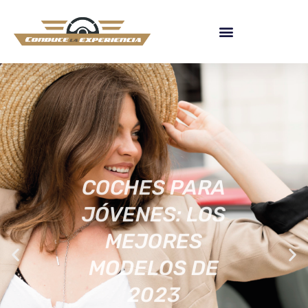
COCHES PARA
JÓVENES: LOS
MEJORES
MODELOS DE
2023
[ACTUALIZADA]