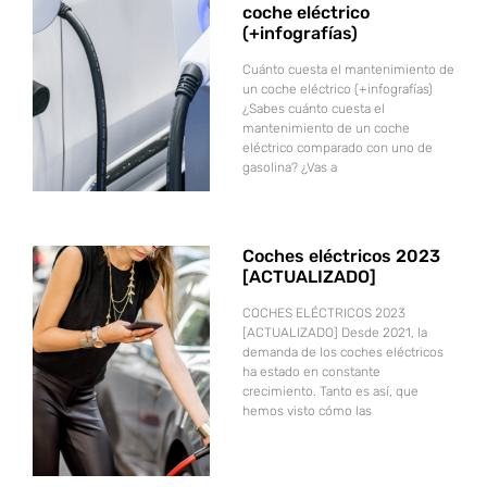
coche eléctrico
(+infografías)
Cuánto cuesta el mantenimiento de
un coche eléctrico (+infografías)
¿Sabes cuánto cuesta el
mantenimiento de un coche
eléctrico comparado con uno de
gasolina? ¿Vas a
Coches eléctricos 2023
[ACTUALIZADO]
COCHES ELÉCTRICOS 2023
[ACTUALIZADO] Desde 2021, la
demanda de los coches eléctricos
ha estado en constante
crecimiento. Tanto es así, que
hemos visto cómo las