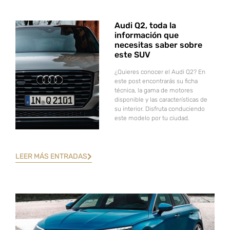
Audi Q2, toda la
información que
necesitas saber sobre
este SUV
¿Quieres conocer el Audi Q2? En
este post encontrarás su ficha
técnica, la gama de motores
disponible y las características de
su interior. Disfruta conduciendo
este modelo por tu ciudad.
LEER MÁS ENTRADAS