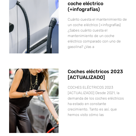
coche eléctrico
(+infografías)
Cuánto cuesta el mantenimiento de
un coche eléctrico (+infografías)
¿Sabes cuánto cuesta el
mantenimiento de un coche
eléctrico comparado con uno de
gasolina? ¿Vas a
Coches eléctricos 2023
[ACTUALIZADO]
COCHES ELÉCTRICOS 2023
[ACTUALIZADO] Desde 2021, la
demanda de los coches eléctricos
ha estado en constante
crecimiento. Tanto es así, que
hemos visto cómo las