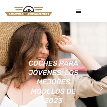
COCHES PARA
JÓVENES: LOS
MEJORES
MODELOS DE
2023
[ACTUALIZADA]