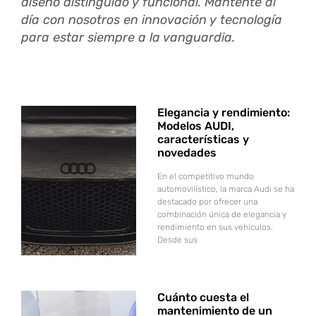
diseño distinguido y funcional. Mantente al
día con nosotros en innovación y tecnología
para estar siempre a la vanguardia.
Elegancia y rendimiento:
Modelos AUDI,
características y
novedades
En el competitivo mundo
automovilístico, la marca Audi se ha
destacado por ofrecer una
combinación única de elegancia y
rendimiento en sus vehículos.
Desde sus
Cuánto cuesta el
mantenimiento de un