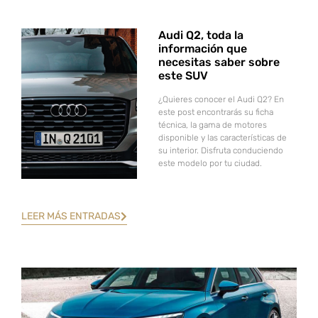
Audi Q2, toda la
información que
necesitas saber sobre
este SUV
¿Quieres conocer el Audi Q2? En
este post encontrarás su ficha
técnica, la gama de motores
disponible y las características de
su interior. Disfruta conduciendo
este modelo por tu ciudad.
LEER MÁS ENTRADAS