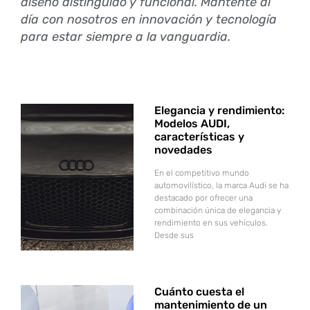
diseño distinguido y funcional. Mantente al
día con nosotros en innovación y tecnología
para estar siempre a la vanguardia.
Elegancia y rendimiento:
Modelos AUDI,
características y
novedades
En el competitivo mundo
automovilístico, la marca Audi se ha
destacado por ofrecer una
combinación única de elegancia y
rendimiento en sus vehículos.
Desde sus
Cuánto cuesta el
mantenimiento de un