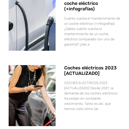
coche eléctrico
(+infografías)
Cuánto cuesta el mantenimiento de
un coche eléctrico (+infografías)
¿Sabes cuánto cuesta el
mantenimiento de un coche
eléctrico comparado con uno de
gasolina? ¿Vas a
Coches eléctricos 2023
[ACTUALIZADO]
COCHES ELÉCTRICOS 2023
[ACTUALIZADO] Desde 2021, la
demanda de los coches eléctricos
ha estado en constante
crecimiento. Tanto es así, que
hemos visto cómo las