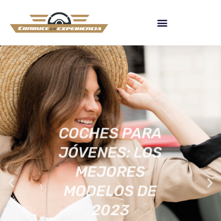
COCHES PARA
JÓVENES: LOS
MEJORES
MODELOS DE
2023
[ACTUALIZADA]