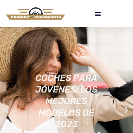
COCHES PARA
JÓVENES: LOS
MEJORES
MODELOS DE
2023
[ACTUALIZADA]