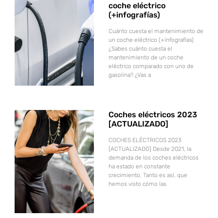
coche eléctrico
(+infografías)
Cuánto cuesta el mantenimiento de
un coche eléctrico (+infografías)
¿Sabes cuánto cuesta el
mantenimiento de un coche
eléctrico comparado con uno de
gasolina? ¿Vas a
Coches eléctricos 2023
[ACTUALIZADO]
COCHES ELÉCTRICOS 2023
[ACTUALIZADO] Desde 2021, la
demanda de los coches eléctricos
ha estado en constante
crecimiento. Tanto es así, que
hemos visto cómo las