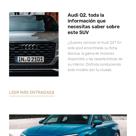
Audi Q2, toda la
información que
necesitas saber sobre
este SUV
¿Quieres conocer el Audi Q2? En
este post encontrarás su ficha
técnica, la gama de motores
disponible y las características de
su interior. Disfruta conduciendo
este modelo por tu ciudad.
LEER MÁS ENTRADAS