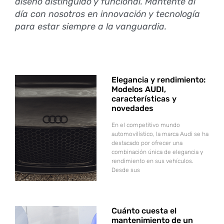
diseño distinguido y funcional. Mantente al
día con nosotros en innovación y tecnología
para estar siempre a la vanguardia.
Elegancia y rendimiento:
Modelos AUDI,
características y
novedades
En el competitivo mundo
automovilístico, la marca Audi se ha
destacado por ofrecer una
combinación única de elegancia y
rendimiento en sus vehículos.
Desde sus
Cuánto cuesta el
mantenimiento de un