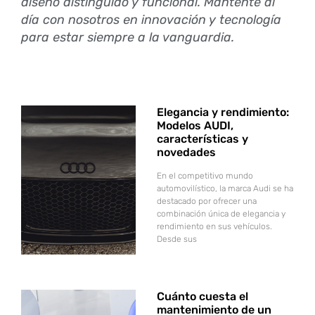
diseño distinguido y funcional. Mantente al
día con nosotros en innovación y tecnología
para estar siempre a la vanguardia.
Elegancia y rendimiento:
Modelos AUDI,
características y
novedades
En el competitivo mundo
automovilístico, la marca Audi se ha
destacado por ofrecer una
combinación única de elegancia y
rendimiento en sus vehículos.
Desde sus
Cuánto cuesta el
mantenimiento de un