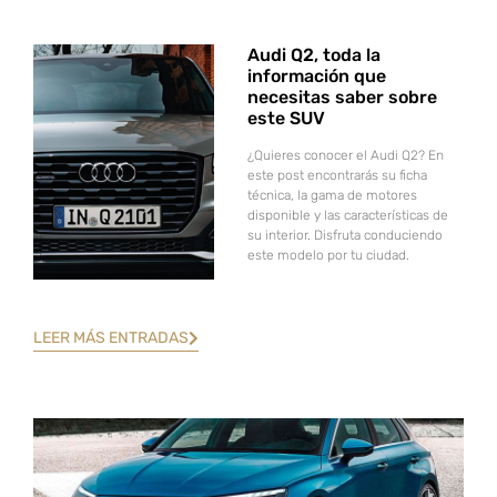
Audi Q2, toda la
información que
necesitas saber sobre
este SUV
¿Quieres conocer el Audi Q2? En
este post encontrarás su ficha
técnica, la gama de motores
disponible y las características de
su interior. Disfruta conduciendo
este modelo por tu ciudad.
LEER MÁS ENTRADAS