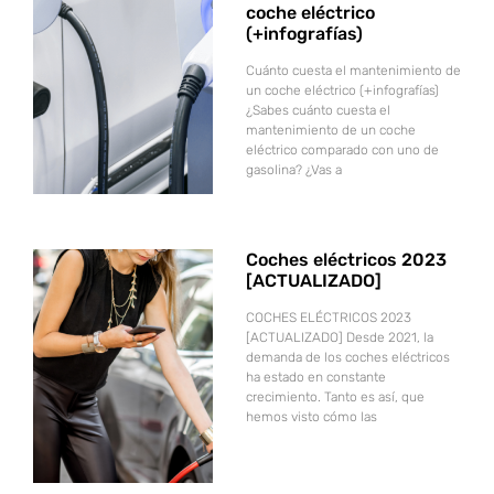
coche eléctrico
(+infografías)
Cuánto cuesta el mantenimiento de
un coche eléctrico (+infografías)
¿Sabes cuánto cuesta el
mantenimiento de un coche
eléctrico comparado con uno de
gasolina? ¿Vas a
Coches eléctricos 2023
[ACTUALIZADO]
COCHES ELÉCTRICOS 2023
[ACTUALIZADO] Desde 2021, la
demanda de los coches eléctricos
ha estado en constante
crecimiento. Tanto es así, que
hemos visto cómo las