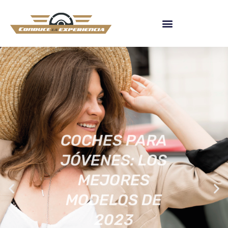
COCHES PARA
JÓVENES: LOS
MEJORES
MODELOS DE
2023
[ACTUALIZADA]