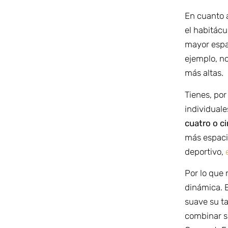
En cuanto a
el habitácu
mayor espac
ejemplo, n
más altas.
Tienes, por
individuales
cuatro o c
más espaci
deportivo,
Por lo que
dinámica. 
suave su t
combinar su