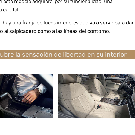
n este modelo adquiere, por su funcionalidad, una
 capital.
 hay una franja de luces interiores que
va a servir para dar
to al salpicadero como a las líneas del contorno
.
ubre la
sensación de libertad en su interior