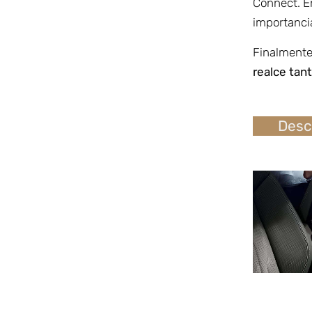
Connect. E
importancia
Finalmente,
realce tan
Desc