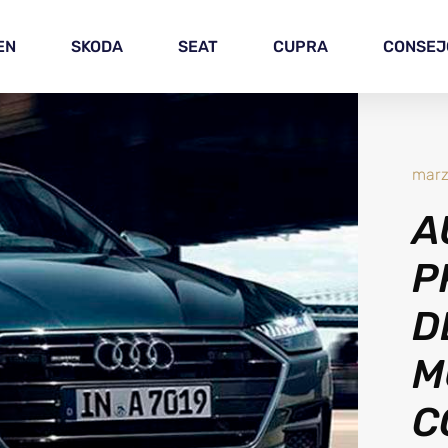
EN
SKODA
SEAT
CUPRA
CONSEJ
marz
A
P
D
M
C