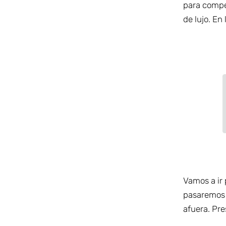
para compe
de lujo. En
Vamos a ir 
pasaremos 
afuera. Pre