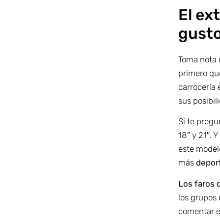
El ex
gusto
Toma nota 
primero que
carrocería
sus posibi
Si te pregu
18″ y 21″. 
este model
más
deport
Los faros 
los grupos 
comentar el