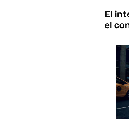
El in
el co