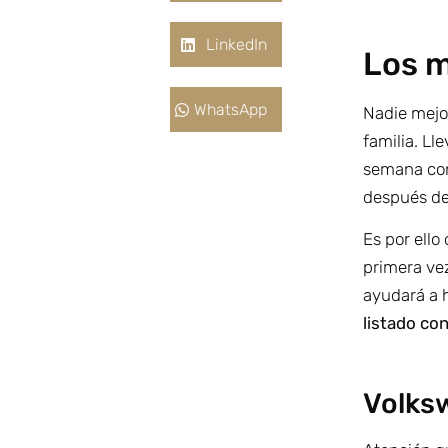
LinkedIn
Los m
WhatsApp
Nadie mejo
familia. Ll
semana con 
después de
Es por ello
primera vez
ayudará a h
listado co
Volks