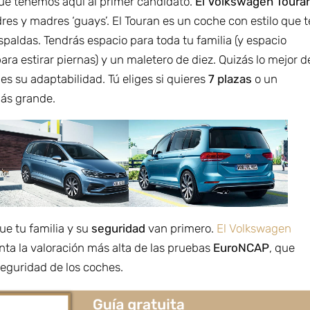
ue tenemos aquí al primer candidato.
El Volkswagen Toura
res y madres ‘guays’. El Touran es un coche con estilo que t
spaldas. Tendrás espacio para toda tu familia (y espacio
para estirar piernas) y un maletero de diez. Quizás lo mejor d
es su adaptabilidad. Tú eliges si quieres
7 plazas
o un
ás grande.
e tu familia y su
seguridad
van primero.
El Volkswagen
nta la valoración más alta de las pruebas
EuroNCAP
, que
seguridad de los coches.