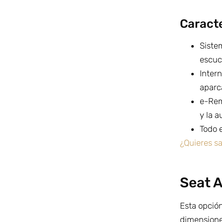
Caracte
Siste
escuc
Intern
aparc
e-Rem
y la 
Todo 
¿Quieres s
Seat A
Esta opción
dimensione