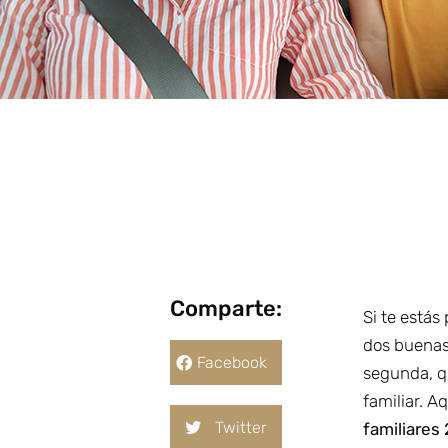
Comparte:
Si te está
dos buenas 
Facebook
segunda, q
familiar. A
Twitter
familiares