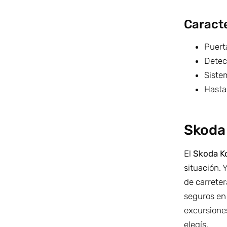
Caracte
Puerta
Detec
Sistem
Hasta
Skoda 
El
Skoda K
situación. 
de carreter
seguros en 
excursione
elegís.