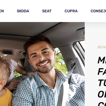
EN
SKODA
SEAT
CUPRA
CONSEJ
dici
M
F
T
O
C