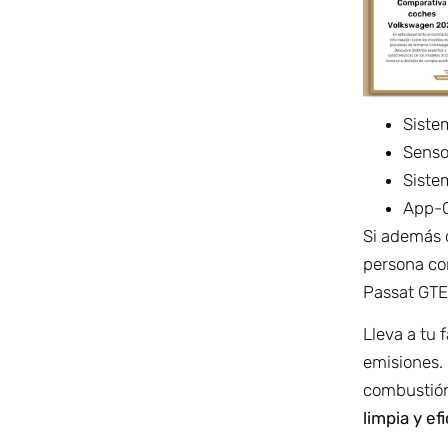
Sistem
Sensor
Siste
App-C
Si además 
persona co
Passat GTE 
Lleva a tu 
emisiones. 
combustión
limpia y ef