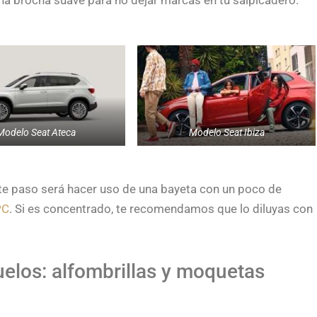
na brocha suave para no dejar marcas en tu salpicadero.
Modelo Seat Ateca
Modelo Seat Ibiza
nte paso será hacer uso de una bayeta con un poco de
PC
. Si es concentrado, te recomendamos que lo diluyas con
uelos: alfombrillas y moquetas