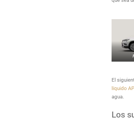
que sea u
El siguie
líquido A
agua.
Los s