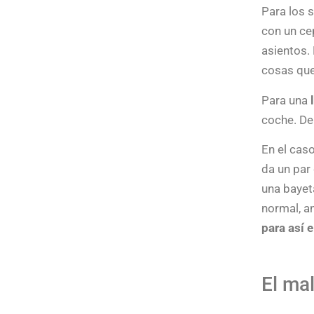
Para los 
con un ce
asientos.
cosas que
Para una
coche. De
En el cas
da un par
una bayet
normal, a
para así 
El ma