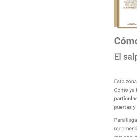
Cómo
El sa
Esta zona
Como ya h
partícula
puertas y
Para llega
recomend