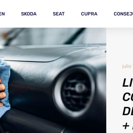
EN
SKODA
SEAT
CUPRA
CONSEJ
julio
L
C
D
+