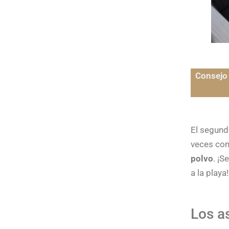
Consejo 
El segundo
veces com
polvo
. ¡
a la playa!
Los a