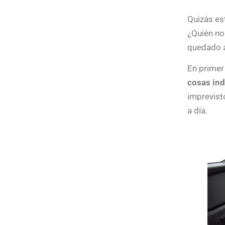
Quizás es
¿Quién no
quedado a
En primer
cosas in
imprevisto
a día.