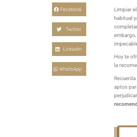
Limpiar e
Facebook
habitual 
completam
Twitter
embargo, 
impecable
LinkedIn
Hoy te o
la recome
WhatsApp
Recuerda 
aptos par
perjudica
recomenda