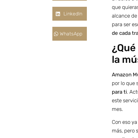
que quieras
LinkedIn
alcance de 
para ser e
de cada tr
WhatsApp
¿Qué 
la mú
Amazon M
por lo que 
para ti
. Ac
este servic
mes.
Con eso ya
más, pero 