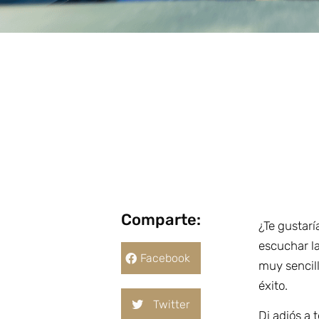
Comparte:
¿Te gustar
escuchar la
Facebook
muy sencill
éxito.
Twitter
Di adiós a