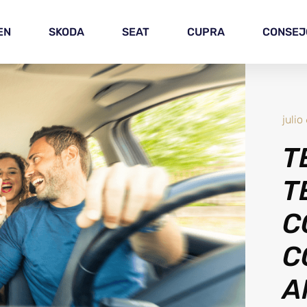
EN
SKODA
SEAT
CUPRA
CONSEJ
julio
T
T
C
C
A