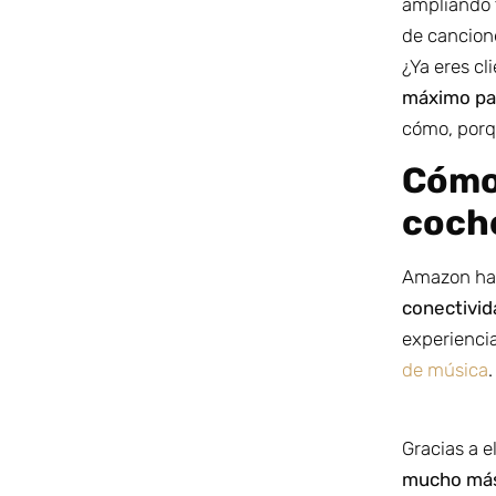
ampliando t
de cancione
¿Ya eres c
máximo par
cómo, porq
Cómo
coch
Amazon ha v
conectivid
experienci
de música
.
Gracias a e
mucho más 