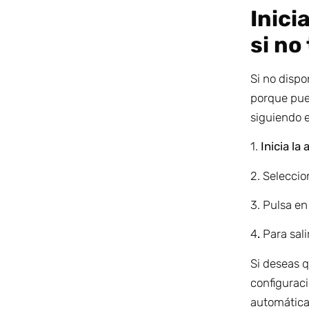
Inic
si no
Si no disp
porque pue
siguiendo 
1.
Inicia la
2.
Seleccio
3.
Pulsa en
4
.
Para sal
Si deseas 
configuraci
automátic