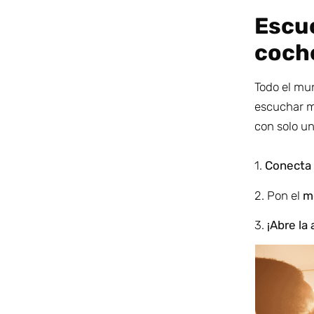
Escuc
coche
Todo el mu
escuchar m
con solo un
1.
Conecta 
2.
Pon el
m
3.
¡Abre la 