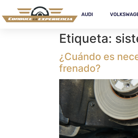
AUDI
VOLKSWAG
Etiqueta:
sis
¿Cuándo es necesa
frenado?