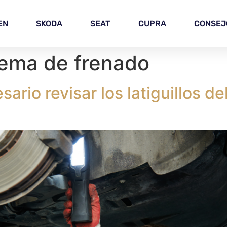
EN
SKODA
SEAT
CUPRA
CONSEJ
tema de frenado
rio revisar los latiguillos de