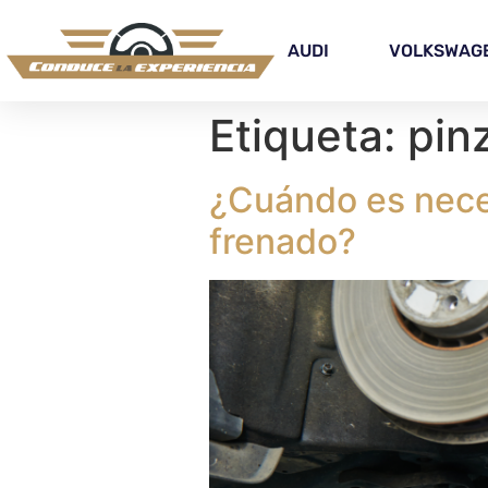
AUDI
VOLKSWAG
Etiqueta:
pin
¿Cuándo es necesa
frenado?