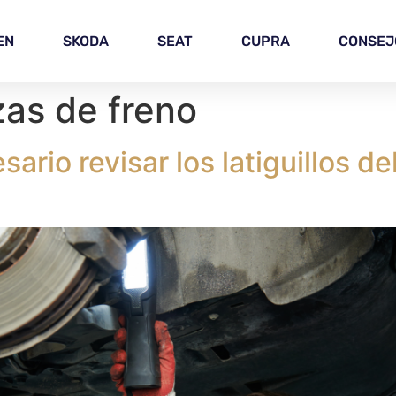
EN
SKODA
SEAT
CUPRA
CONSEJ
zas de freno
rio revisar los latiguillos de