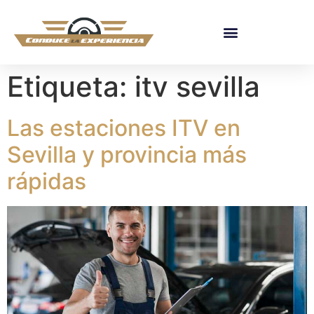
Etiqueta:
itv sevilla
Las estaciones ITV en
Sevilla y provincia más
rápidas