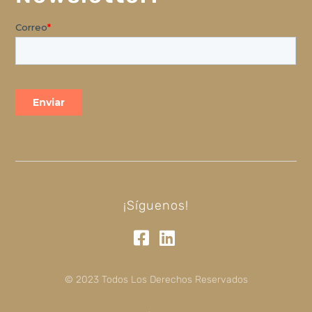
¡Síguenos!
© 2023 Todos Los Derechos Reservados