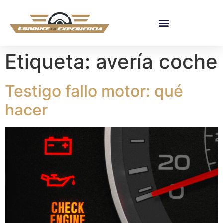
Etiqueta:
avería coche
Testigo fallo motor: qué
hacer