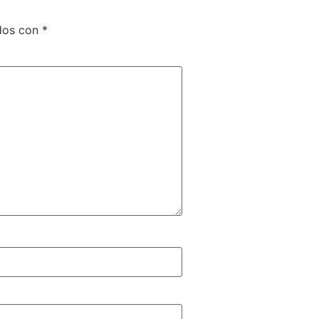
ados con
*