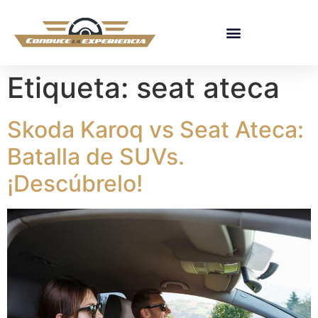
Etiqueta:
seat ateca
Skoda Karoq vs Seat Ateca:
Batalla de SUVs.
¡Descúbrelo!